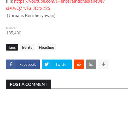
klik
https://youtube.com/@lenteraindonesianews?
si=JyQZrvFaIJDrx22S
(Jurnalis Beni Setyawan)
Dibaca :
135,430
Tags
Berita
Headline
Facebook
Twitter
POST A COMMENT